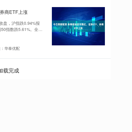
券商ETF上涨
盘，沪指跌0.94%报
50指数跌5.61%。全市
类：华泰优配
加载完成