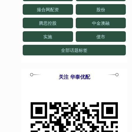
撮合网配资
股份
腾思控股
中金澳融
实施
债市
全部话题标签
关注 华泰优配