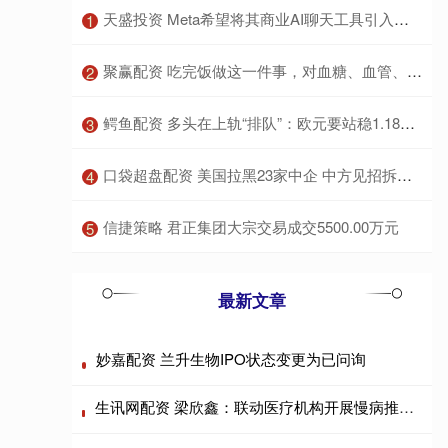
​天盛投资 Meta希望将其商业AI聊天工具引入第三方网站
1
​聚赢配资 吃完饭做这一件事，对血糖、血管、体重都好
2
​鳄鱼配资 多头在上轨“排队”：欧元要站稳1.18，缺的只是临门催化？
3
​口袋超盘配资 美国拉黑23家中企 中方见招拆招 经贸博弈升级
4
​信捷策略 君正集团大宗交易成交5500.00万元
5
最新文章
妙嘉配资 兰升生物IPO状态变更为已问询
生讯网配资 梁欣鑫：联动医疗机构开展慢病推广与全流程健康管理