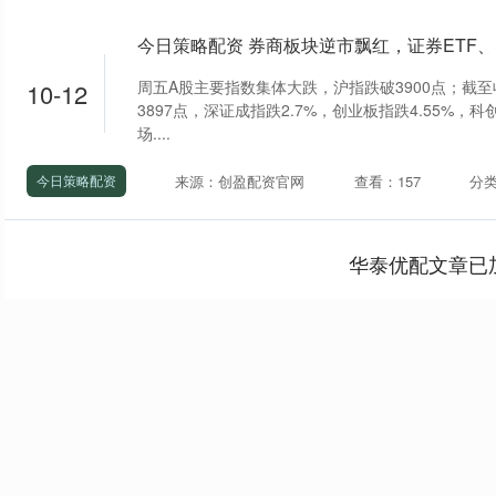
今日策略配资 券商板块逆市飘红，证券ETF、
周五A股主要指数集体大跌，沪指跌破3900点；截至收
10-12
3897点，深证成指跌2.7%，创业板指跌4.55%，科创
场....
来源：创盈配资官网
查看：157
分
今日策略配资
华泰优配文章已