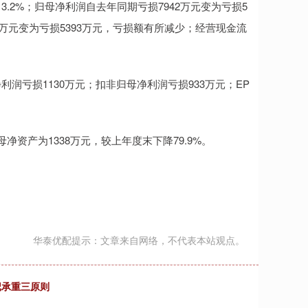
13.2%；归母净利润自去年同期亏损7942万元变为亏损5
9万元变为亏损5393万元，亏损额有所减少；经营现金流
利润亏损1130万元；扣非归母净利润亏损933万元；EP
母净资产为1338万元，较上年度末下降79.9%。
华泰优配提示：文章来自网络，不代表本站观点。
记承重三原则