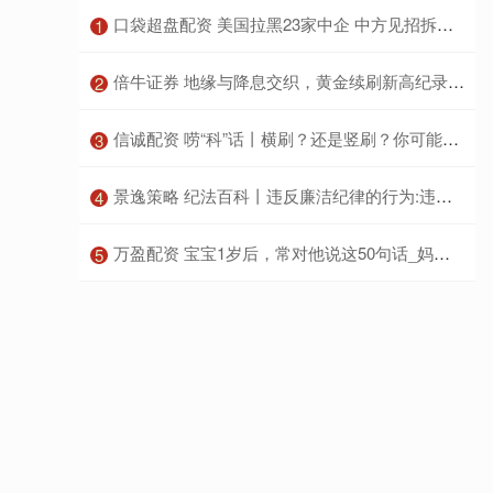
​口袋超盘配资 美国拉黑23家中企 中方见招拆招 经贸博弈升级
1
​倍牛证券 地缘与降息交织，黄金续刷新高纪录：但多空都在等一个信号
2
​信诚配资 唠“科”话丨横刷？还是竖刷？你可能一直刷错牙！
3
​景逸策略 纪法百科丨违反廉洁纪律的行为:违规组织、参加公款消费
4
​万盈配资 宝宝1岁后，常对他说这50句话_妈妈_玩具_什么
5